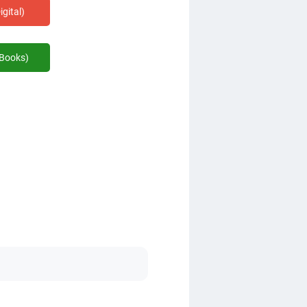
gital)
 Books)