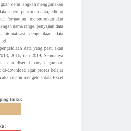
langkah demi langkah menggunakan
ta seperti pencarian data, editing
ional formatting, mengurutkan dan
 dengan nama range, penyajian data
 otomatisasi pengelolaan data
agi.
pengelolaan data yang pasti akan
 2013, 2016, dan 2019. Semuanya
na dan disertai banyak gambar.
 di-download agar proses belajar
da akan mahir mengelola data Excel
ping Buku:
ku: